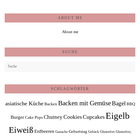
ABOUT ME
About me
SUCHE
SCHLAGWÖRTER
Backen mit Gemüse
Bagel
asiatische Küche
Backen
BBQ
Eigelb
Cookies
Cupcakes
Chutney
Burger
Cake Pops
Eiweiß
Erdbeeren
Geburtstag
Ganache
Gebäck
Glutenfrei
Glutenfrei;