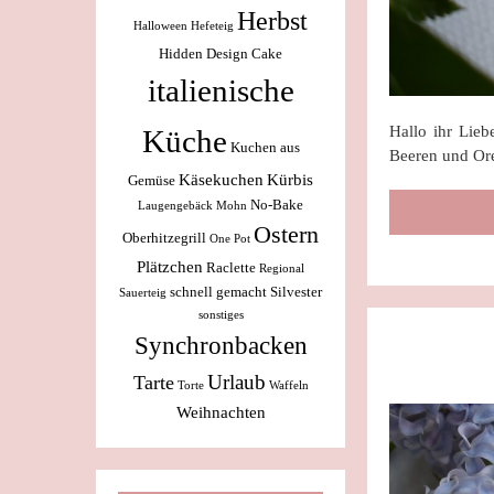
Herbst
Halloween
Hefeteig
Hidden Design Cake
italienische
Hallo ihr Lie
Küche
Kuchen aus
Beeren und Or
Käsekuchen
Kürbis
Gemüse
No-Bake
Laugengebäck
Mohn
Ostern
Oberhitzegrill
One Pot
Plätzchen
Raclette
Regional
schnell gemacht
Silvester
Sauerteig
sonstiges
Synchronbacken
Urlaub
Tarte
Torte
Waffeln
Weihnachten