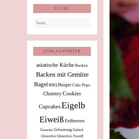
SUCHE
SCHLAGWÖRTER
asiatische Küche
Backen
Backen mit Gemüse
Bagel
Burger
BBQ
Cake Pops
Cookies
Chutney
Eigelb
Cupcakes
Eiweiß
Erdbeeren
Geburtstag
Ganache
Gebäck
Glutenfrei
Glutenfrei; Eiweiß