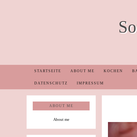
So
STARTSEITE
ABOUT ME
KOCHEN
B
DATENSCHUTZ
IMPRESSUM
ABOUT ME
About me