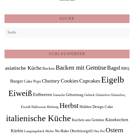
SUCHE
SCHLAGWÖRTER
Backen mit Gemüse
Bagel
asiatische Küche
Backen
BBQ
Eigelb
Cookies
Cupcakes
Chutney
Burger
Cake Pops
Eiweiß
Erdbeeren
Geburtstag
Ganache
Gebäck
Glutenfrei
Glutenfrei;
Herbst
Hidden Design Cake
Eiweiß
Halloween
Hefeteig
italienische Küche
Käsekuchen
Kuchen aus Gemüse
Ostern
Kürbis
No-Bake
Oberhitzegrill
Laugengebäck
Mohn
One Pot