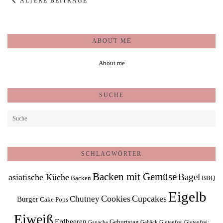
ÄLTERE BEITRÄGE
ABOUT ME
About me
SUCHE
SCHLAGWÖRTER
Backen mit Gemüse
Bagel
asiatische Küche
Backen
BBQ
Eigelb
Cookies
Cupcakes
Chutney
Burger
Cake Pops
Eiweiß
Erdbeeren
Geburtstag
Ganache
Gebäck
Glutenfrei
Glutenfrei;