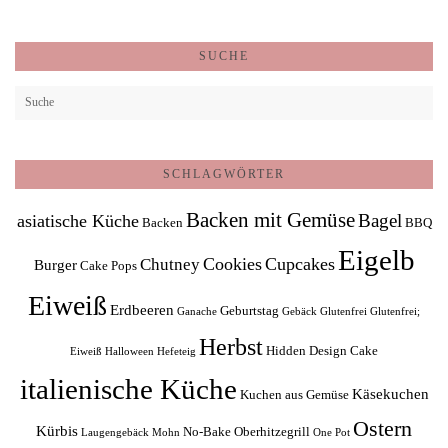
SUCHE
SCHLAGWÖRTER
Backen mit Gemüse
Bagel
asiatische Küche
Backen
BBQ
Eigelb
Cookies
Cupcakes
Chutney
Burger
Cake Pops
Eiweiß
Erdbeeren
Geburtstag
Ganache
Gebäck
Glutenfrei
Glutenfrei;
Herbst
Hidden Design Cake
Eiweiß
Halloween
Hefeteig
italienische Küche
Käsekuchen
Kuchen aus Gemüse
Ostern
Kürbis
No-Bake
Oberhitzegrill
Laugengebäck
Mohn
One Pot