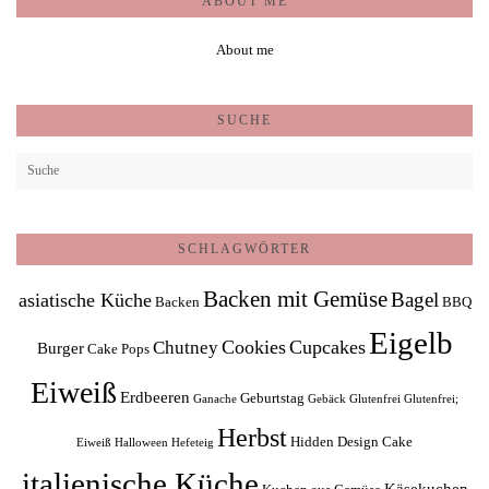
ABOUT ME
About me
SUCHE
SCHLAGWÖRTER
Backen mit Gemüse
Bagel
asiatische Küche
Backen
BBQ
Eigelb
Cookies
Cupcakes
Chutney
Burger
Cake Pops
Eiweiß
Erdbeeren
Geburtstag
Ganache
Gebäck
Glutenfrei
Glutenfrei;
Herbst
Hidden Design Cake
Eiweiß
Halloween
Hefeteig
italienische Küche
Käsekuchen