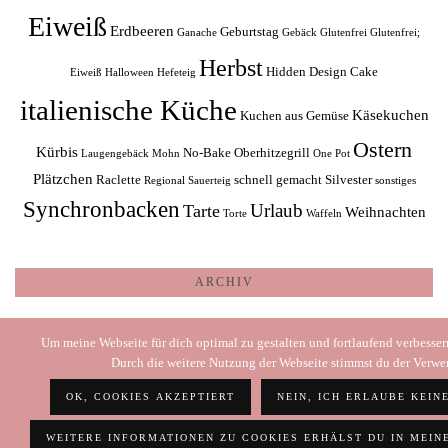
Eiweiß
Erdbeeren
Geburtstag
Ganache
Gebäck
Glutenfrei
Glutenfrei;
Herbst
Hidden Design Cake
Eiweiß
Halloween
Hefeteig
italienische Küche
Käsekuchen
Kuchen aus Gemüse
Ostern
Kürbis
No-Bake
Oberhitzegrill
Laugengebäck
Mohn
One Pot
Plätzchen
Raclette
schnell gemacht
Silvester
Regional
Sauerteig
sonstiges
Synchronbacken
Urlaub
Tarte
Weihnachten
Torte
Waffeln
ARCHIV
Archiv
Um meine Webseite für dich optimal zu gestalten und fortlaufend verbesse
Durch die weitere Nutzung der Webseite stimmst du der Verw
OK, COOKIES AKZEPTIERT
NEIN, ICH ERLAUBE KEIN
© 2026
SONI – COOKING WITH LOVE
STARTSEITE
IMPRESSUM
DATENSCHUTZ
WEITERE INFORMATIONEN ZU COOKIES ERHÄLST DU IN MEI