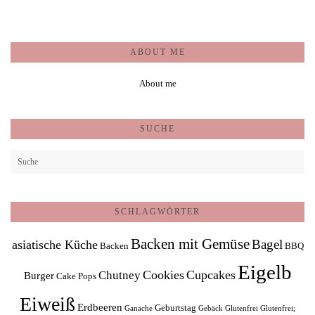
ABOUT ME
About me
SUCHE
SCHLAGWÖRTER
Backen mit Gemüse
Bagel
asiatische Küche
Backen
BBQ
Eigelb
Cookies
Cupcakes
Chutney
Burger
Cake Pops
Eiweiß
Erdbeeren
Geburtstag
Ganache
Gebäck
Glutenfrei
Glutenfrei;