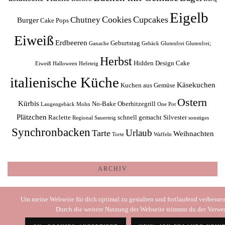
Eigelb
Cookies
Cupcakes
Chutney
Burger
Cake Pops
Eiweiß
Erdbeeren
Geburtstag
Ganache
Gebäck
Glutenfrei
Glutenfrei;
Herbst
Hidden Design Cake
Eiweiß
Halloween
Hefeteig
italienische Küche
Käsekuchen
Kuchen aus Gemüse
Ostern
Kürbis
No-Bake
Oberhitzegrill
Laugengebäck
Mohn
One Pot
Plätzchen
Raclette
schnell gemacht
Silvester
Regional
Sauerteig
sonstiges
Synchronbacken
Urlaub
Tarte
Weihnachten
Torte
Waffeln
ARCHIV
Archiv
Um meine Webseite für dich optimal zu gestalten und fortlaufend verbesse
Durch die weitere Nutzung der Webseite stimmst du der Verw