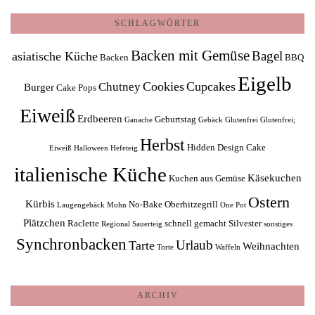
SCHLAGWÖRTER
Backen mit Gemüse
Bagel
asiatische Küche
Backen
BBQ
Eigelb
Cookies
Cupcakes
Chutney
Burger
Cake Pops
Eiweiß
Erdbeeren
Geburtstag
Ganache
Gebäck
Glutenfrei
Glutenfrei;
Herbst
Hidden Design Cake
Eiweiß
Halloween
Hefeteig
italienische Küche
Käsekuchen
Kuchen aus Gemüse
Ostern
Kürbis
No-Bake
Oberhitzegrill
Laugengebäck
Mohn
One Pot
Plätzchen
Raclette
schnell gemacht
Silvester
Regional
Sauerteig
sonstiges
Synchronbacken
Urlaub
Tarte
Weihnachten
Torte
Waffeln
ARCHIV