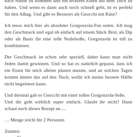
nach Hause zu kommen und ein leckeres Essen auf dem Tisch zu
haben. Und wenn es dann auch noch schnell geht, ist es perfekt
für den Alltag. Und gibt es Besseres als Gnocchi mit Käse?
Ich muss mich hier als absoluter Gorgonzola-Fan outen. Ich mag
den Geschmack und egal ob einfach auf einem Stück Brot, als Dip
oder als Basis für eine tolle Nudelsoße, Gorgonzola ist toll zu
kombinieren.
Der Geschmack ist schon sehr speziell, daher kann man nicht
Jeden damit gewinnen. Und so hat es natürlich gepasst, dass ich
ein Essen für mich alleine planen musste, und an solchen Tagen
kommt immer das auf den Tisch, wofür ich meine bessere Hälfte
nicht begeistern kann.
Und diesmal gab es Gnocchi mit einer tollen Gorgonzola-Soße.
Und die geht wirklich super einfach. Glaubt ihr nicht? Dann
schaut euch dieses Rezept an….
… Menge reicht für 2 Personen
Zutaten: