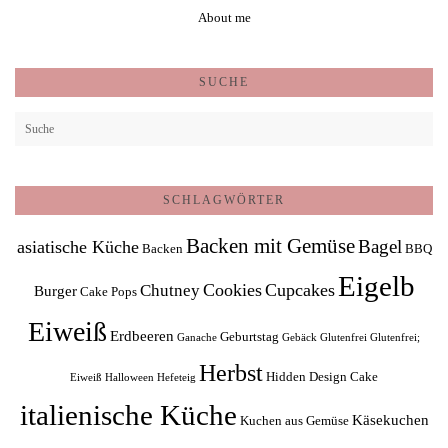
About me
SUCHE
SCHLAGWÖRTER
Backen mit Gemüse
Bagel
asiatische Küche
Backen
BBQ
Eigelb
Cookies
Cupcakes
Chutney
Burger
Cake Pops
Eiweiß
Erdbeeren
Geburtstag
Ganache
Gebäck
Glutenfrei
Glutenfrei;
Herbst
Hidden Design Cake
Eiweiß
Halloween
Hefeteig
italienische Küche
Käsekuchen
Kuchen aus Gemüse