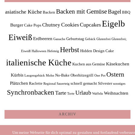
Backen mit Gemüse
Bagel
asiatische Küche
Backen
BBQ
Eigelb
Cookies
Cupcakes
Chutney
Burger
Cake Pops
Eiweiß
Erdbeeren
Geburtstag
Ganache
Gebäck
Glutenfrei
Glutenfrei;
Herbst
Hidden Design Cake
Eiweiß
Halloween
Hefeteig
italienische Küche
Käsekuchen
Kuchen aus Gemüse
Ostern
Kürbis
No-Bake
Oberhitzegrill
Laugengebäck
Mohn
One Pot
Plätzchen
Raclette
schnell gemacht
Silvester
Regional
Sauerteig
sonstiges
Synchronbacken
Urlaub
Tarte
Weihnachten
Torte
Waffeln
ARCHIV
Archiv
Um meine Webseite für dich optimal zu gestalten und fortlaufend verbesse