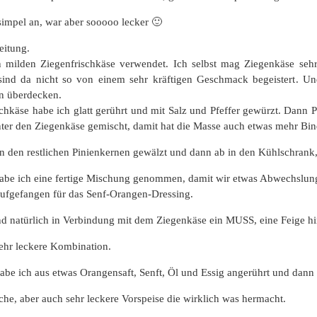
 simpel an, war aber sooooo lecker 🙂
eitung.
 milden Ziegenfrischkäse verwendet. Ich selbst mag Ziegenkäse sehr
ind da nicht so von einem sehr kräftigen Geschmack begeistert. Und
n überdecken.
chkäse habe ich glatt gerührt und mit Salz und Pfeffer gewürzt. Dann P
nter den Ziegenkäse gemischt, damit hat die Masse auch etwas mehr 
n den restlichen Pinienkernen gewälzt und dann ab in den Kühlschrank, 
habe ich eine fertige Mischung genommen, damit wir etwas Abwechslun
t aufgefangen für das Senf-Orangen-Dressing.
nd natürlich in Verbindung mit dem Ziegenkäse ein MUSS, eine Feige h
sehr leckere Kombination.
abe ich aus etwas Orangensaft, Senft, Öl und Essig angerührt und dann
che, aber auch sehr leckere Vorspeise die wirklich was hermacht.