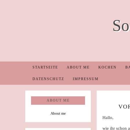
So
STARTSEITE
ABOUT ME
KOCHEN
B
DATENSCHUTZ
IMPRESSUM
ABOUT ME
VOR
About me
Hallo,
wie ihr schon a