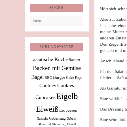
SUCHE
Hört sich sehr
Also zur Zuber
Ich habe einen
meine Mutter s
anderen Zutate
Den Ziegenfris
SCHLAGWÖRTER
gehackt und u
asiatische Küche
Backen
Anschließend i
Backen mit Gemüse
Für den Salat 
Bagel
Burger
BBQ
Cake Pops
filetiert – Saf
Cookies
Chutney
Als Garnitur u
Eigelb
Cupcakes
Eine wirklich 
Eiweiß
Das Dressing h
Erdbeeren
Geburtstag
Ganache
Gebäck
Eine sehr einfa
Glutenfrei
Glutenfrei; Eiweiß