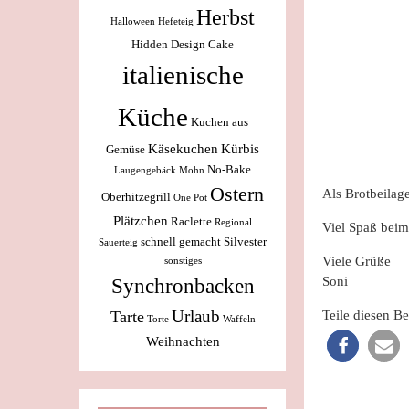
Herbst
Halloween
Hefeteig
Hidden Design Cake
italienische
Küche
Kuchen aus
Käsekuchen
Kürbis
Gemüse
No-Bake
Laugengebäck
Mohn
Ostern
Als Brotbeila
Oberhitzegrill
One Pot
Plätzchen
Raclette
Regional
Viel Spaß beim
schnell gemacht
Silvester
Sauerteig
Viele Grüße
sonstiges
Synchronbacken
Soni
Urlaub
Tarte
Teile diesen Be
Torte
Waffeln
Weihnachten