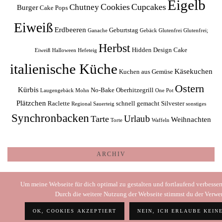
Eigelb
Cookies
Cupcakes
Chutney
Burger
Cake Pops
Eiweiß
Erdbeeren
Geburtstag
Ganache
Gebäck
Glutenfrei
Glutenfrei;
Herbst
Hidden Design Cake
Eiweiß
Halloween
Hefeteig
italienische Küche
Käsekuchen
Kuchen aus Gemüse
Ostern
Kürbis
No-Bake
Oberhitzegrill
Laugengebäck
Mohn
One Pot
Plätzchen
Raclette
schnell gemacht
Silvester
Regional
Sauerteig
sonstiges
Synchronbacken
Urlaub
Tarte
Weihnachten
Torte
Waffeln
ARCHIV
Archiv
Um meine Webseite für dich optimal zu gestalten und fortlaufend verbesse
Durch die weitere Nutzung der Webseite stimmst du der Verw
OK, COOKIES AKZEPTIERT
NEIN, ICH ERLAUBE KEIN
© 2026
SONI – COOKING WITH LOVE
STARTSEITE