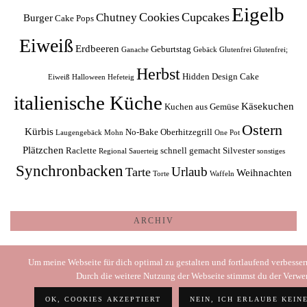
Eigelb
Cookies
Cupcakes
Chutney
Burger
Cake Pops
Eiweiß
Erdbeeren
Geburtstag
Ganache
Gebäck
Glutenfrei
Glutenfrei;
Herbst
Hidden Design Cake
Eiweiß
Halloween
Hefeteig
italienische Küche
Käsekuchen
Kuchen aus Gemüse
Ostern
Kürbis
No-Bake
Oberhitzegrill
Laugengebäck
Mohn
One Pot
Plätzchen
Raclette
schnell gemacht
Silvester
Regional
Sauerteig
sonstiges
Synchronbacken
Urlaub
Tarte
Weihnachten
Torte
Waffeln
ARCHIV
Archiv
Um meine Webseite für dich optimal zu gestalten und fortlaufend verbesse
Durch die weitere Nutzung der Webseite stimmst du der Verw
OK, COOKIES AKZEPTIERT
NEIN, ICH ERLAUBE KEIN