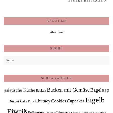
NEUERE BEITRÄGE
ABOUT ME
About me
SUCHE
SCHLAGWÖRTER
Backen mit Gemüse
Bagel
asiatische Küche
Backen
BBQ
Eigelb
Cookies
Cupcakes
Chutney
Burger
Cake Pops
Eiweiß
Erdbeeren
Geburtstag
Ganache
Gebäck
Glutenfrei
Glutenfrei;