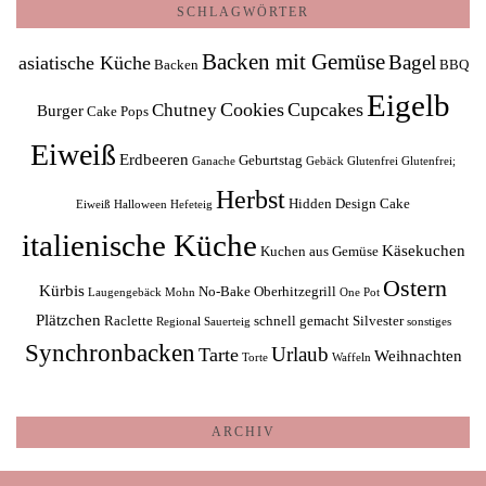
SCHLAGWÖRTER
Backen mit Gemüse
Bagel
asiatische Küche
Backen
BBQ
Eigelb
Cookies
Cupcakes
Chutney
Burger
Cake Pops
Eiweiß
Erdbeeren
Geburtstag
Ganache
Gebäck
Glutenfrei
Glutenfrei;
Herbst
Hidden Design Cake
Eiweiß
Halloween
Hefeteig
italienische Küche
Käsekuchen
Kuchen aus Gemüse
Ostern
Kürbis
No-Bake
Oberhitzegrill
Laugengebäck
Mohn
One Pot
Plätzchen
Raclette
schnell gemacht
Silvester
Regional
Sauerteig
sonstiges
Synchronbacken
Urlaub
Tarte
Weihnachten
Torte
Waffeln
ARCHIV
Archiv