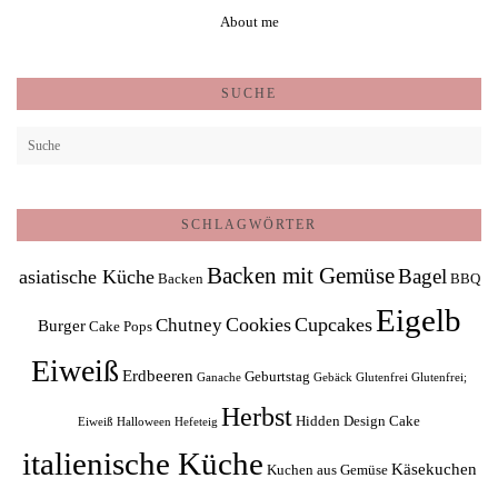
About me
SUCHE
SCHLAGWÖRTER
Backen mit Gemüse
Bagel
asiatische Küche
Backen
BBQ
Eigelb
Cookies
Cupcakes
Chutney
Burger
Cake Pops
Eiweiß
Erdbeeren
Geburtstag
Ganache
Gebäck
Glutenfrei
Glutenfrei;
Herbst
Hidden Design Cake
Eiweiß
Halloween
Hefeteig
italienische Küche
Käsekuchen
Kuchen aus Gemüse