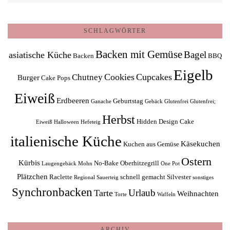
SCHLAGWÖRTER
Backen mit Gemüse
Bagel
asiatische Küche
Backen
BBQ
Eigelb
Cookies
Cupcakes
Chutney
Burger
Cake Pops
Eiweiß
Erdbeeren
Geburtstag
Ganache
Gebäck
Glutenfrei
Glutenfrei;
Herbst
Hidden Design Cake
Eiweiß
Halloween
Hefeteig
italienische Küche
Käsekuchen
Kuchen aus Gemüse
Ostern
Kürbis
No-Bake
Oberhitzegrill
Laugengebäck
Mohn
One Pot
Plätzchen
Raclette
schnell gemacht
Silvester
Regional
Sauerteig
sonstiges
Synchronbacken
Urlaub
Tarte
Weihnachten
Torte
Waffeln
ARCHIV