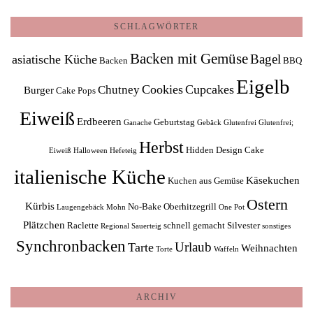
SCHLAGWÖRTER
Backen mit Gemüse
Bagel
asiatische Küche
Backen
BBQ
Eigelb
Cookies
Cupcakes
Chutney
Burger
Cake Pops
Eiweiß
Erdbeeren
Geburtstag
Ganache
Gebäck
Glutenfrei
Glutenfrei;
Herbst
Hidden Design Cake
Eiweiß
Halloween
Hefeteig
italienische Küche
Käsekuchen
Kuchen aus Gemüse
Ostern
Kürbis
No-Bake
Oberhitzegrill
Laugengebäck
Mohn
One Pot
Plätzchen
Raclette
schnell gemacht
Silvester
Regional
Sauerteig
sonstiges
Synchronbacken
Urlaub
Tarte
Weihnachten
Torte
Waffeln
ARCHIV