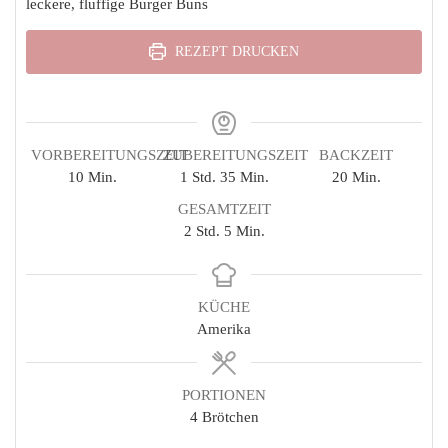
leckere, fluffige Burger Buns
REZEPT DRUCKEN
VORBEREITUNGSZEIT
ZUBEREITUNGSZEIT
BACKZEIT
Minuten
Stunde
Minuten
Minuten
10
Min.
1
Std.
35
Min.
20
Min.
GESAMTZEIT
Stunden
Minuten
2
Std.
5
Min.
KÜCHE
Amerika
PORTIONEN
4
Brötchen