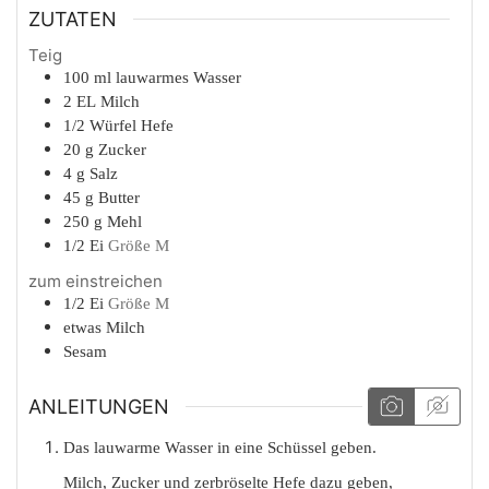
ZUTATEN
Teig
100
ml
lauwarmes Wasser
2
EL
Milch
1/2
Würfel
Hefe
20
g
Zucker
4
g
Salz
45
g
Butter
250
g
Mehl
1/2
Ei
Größe M
zum einstreichen
1/2
Ei
Größe M
etwas
Milch
Sesam
ANLEITUNGEN
Das lauwarme Wasser in eine Schüssel geben.
Milch, Zucker und zerbröselte Hefe dazu geben,