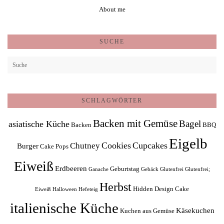
About me
SUCHE
SCHLAGWÖRTER
Backen mit Gemüse
Bagel
asiatische Küche
Backen
BBQ
Eigelb
Cookies
Cupcakes
Chutney
Burger
Cake Pops
Eiweiß
Erdbeeren
Geburtstag
Ganache
Gebäck
Glutenfrei
Glutenfrei;
Herbst
Hidden Design Cake
Eiweiß
Halloween
Hefeteig
italienische Küche
Käsekuchen
Kuchen aus Gemüse