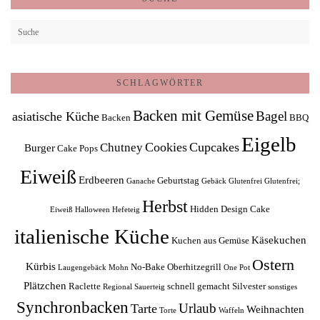
SCHLAGWÖRTER
Backen mit Gemüse
Bagel
asiatische Küche
Backen
BBQ
Eigelb
Cookies
Cupcakes
Chutney
Burger
Cake Pops
Eiweiß
Erdbeeren
Geburtstag
Ganache
Gebäck
Glutenfrei
Glutenfrei;
Herbst
Hidden Design Cake
Eiweiß
Halloween
Hefeteig
italienische Küche
Käsekuchen
Kuchen aus Gemüse
Ostern
Kürbis
No-Bake
Oberhitzegrill
Laugengebäck
Mohn
One Pot
Plätzchen
Raclette
schnell gemacht
Silvester
Regional
Sauerteig
sonstiges
Synchronbacken
Urlaub
Tarte
Weihnachten
Torte
Waffeln