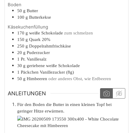
Boden
50
g
Butter
100
g
Butterkekse
Käsekuchenfüllung
170
g
weiße Schokolade
zum schmelzen
150
g
Quark 20%
250
g
Doppelrahmfrischkäse
20
g
Puderzucker
1
Pr.
Vanillesalz
30
g
geriebene weiße Schokolade
1
Päckchen
Vanillezucker (8g)
50
g
Himbeeren
oder anderes Obst, wie Erdbeeren
ANLEITUNGEN
Für den Boden die Butter in einen kleinen Topf bei
geringer Hitze erwärmen.