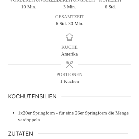
Minuten
Minuten
Stunden
10
Min.
3
Min.
6
Std.
GESAMTZEIT
Stunden
Minuten
6
Std.
30
Min.
KÜCHE
Amerika
PORTIONEN
1
Kuchen
KOCHUTENSILIEN
1x20er Springform - für eine 26er Springform die Menge
verdoppeln
ZUTATEN