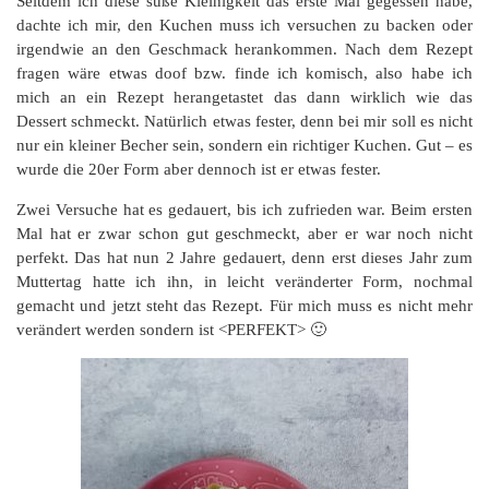
Seitdem ich diese süße Kleinigkeit das erste Mal gegessen habe,
dachte ich mir, den Kuchen muss ich versuchen zu backen oder
irgendwie an den Geschmack herankommen. Nach dem Rezept
fragen wäre etwas doof bzw. finde ich komisch, also habe ich
mich an ein Rezept herangetastet das dann wirklich wie das
Dessert schmeckt. Natürlich etwas fester, denn bei mir soll es nicht
nur ein kleiner Becher sein, sondern ein richtiger Kuchen. Gut – es
wurde die 20er Form aber dennoch ist er etwas fester.
Zwei Versuche hat es gedauert, bis ich zufrieden war. Beim ersten
Mal hat er zwar schon gut geschmeckt, aber er war noch nicht
perfekt. Das hat nun 2 Jahre gedauert, denn erst dieses Jahr zum
Muttertag hatte ich ihn, in leicht veränderter Form, nochmal
gemacht und jetzt steht das Rezept. Für mich muss es nicht mehr
verändert werden sondern ist <PERFEKT> 🙂