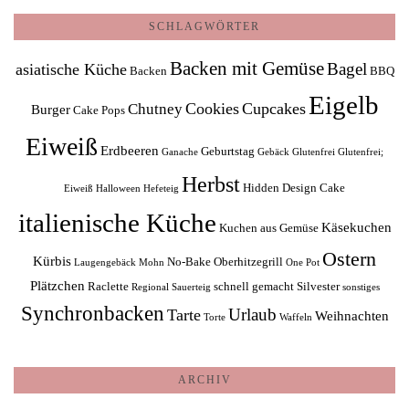
SCHLAGWÖRTER
Backen mit Gemüse
Bagel
asiatische Küche
Backen
BBQ
Eigelb
Cookies
Cupcakes
Chutney
Burger
Cake Pops
Eiweiß
Erdbeeren
Geburtstag
Ganache
Gebäck
Glutenfrei
Glutenfrei;
Herbst
Hidden Design Cake
Eiweiß
Halloween
Hefeteig
italienische Küche
Käsekuchen
Kuchen aus Gemüse
Ostern
Kürbis
No-Bake
Oberhitzegrill
Laugengebäck
Mohn
One Pot
Plätzchen
Raclette
schnell gemacht
Silvester
Regional
Sauerteig
sonstiges
Synchronbacken
Urlaub
Tarte
Weihnachten
Torte
Waffeln
ARCHIV