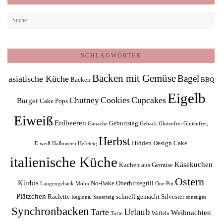
SCHLAGWÖRTER
Backen mit Gemüse
Bagel
asiatische Küche
Backen
BBQ
Eigelb
Cookies
Cupcakes
Chutney
Burger
Cake Pops
Eiweiß
Erdbeeren
Geburtstag
Ganache
Gebäck
Glutenfrei
Glutenfrei;
Herbst
Hidden Design Cake
Eiweiß
Halloween
Hefeteig
italienische Küche
Käsekuchen
Kuchen aus Gemüse
Ostern
Kürbis
No-Bake
Oberhitzegrill
Laugengebäck
Mohn
One Pot
Plätzchen
Raclette
schnell gemacht
Silvester
Regional
Sauerteig
sonstiges
Synchronbacken
Urlaub
Tarte
Weihnachten
Torte
Waffeln