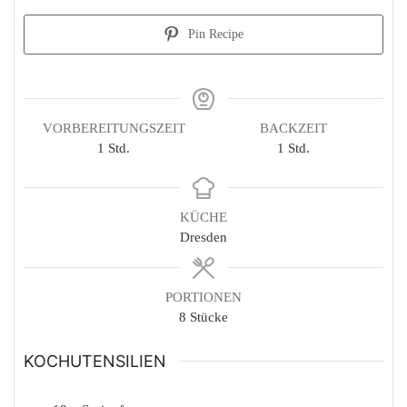
Pin Recipe
VORBEREITUNGSZEIT
BACKZEIT
Stunde
Stunde
1
Std.
1
Std.
KÜCHE
Dresden
PORTIONEN
8
Stücke
KOCHUTENSILIEN