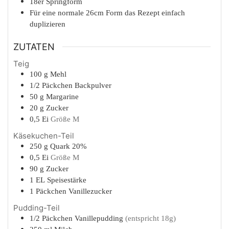
18er Springform
Für eine normale 26cm Form das Rezept einfach
duplizieren
ZUTATEN
Teig
100
g
Mehl
1/2
Päckchen
Backpulver
50
g
Margarine
20
g
Zucker
0,5
Ei
Größe M
Käsekuchen-Teil
250
g
Quark 20%
0,5
Ei
Größe M
90
g
Zucker
1
EL
Speisestärke
1
Päckchen
Vanillezucker
Pudding-Teil
1/2
Päckchen
Vanillepudding
(entspricht 18g)