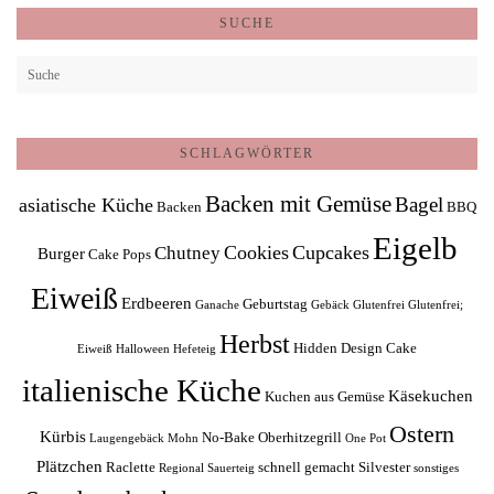
SUCHE
SCHLAGWÖRTER
Backen mit Gemüse
Bagel
asiatische Küche
Backen
BBQ
Eigelb
Cookies
Cupcakes
Chutney
Burger
Cake Pops
Eiweiß
Erdbeeren
Geburtstag
Ganache
Gebäck
Glutenfrei
Glutenfrei;
Herbst
Hidden Design Cake
Eiweiß
Halloween
Hefeteig
italienische Küche
Käsekuchen
Kuchen aus Gemüse
Ostern
Kürbis
No-Bake
Oberhitzegrill
Laugengebäck
Mohn
One Pot
Plätzchen
Raclette
schnell gemacht
Silvester
Regional
Sauerteig
sonstiges