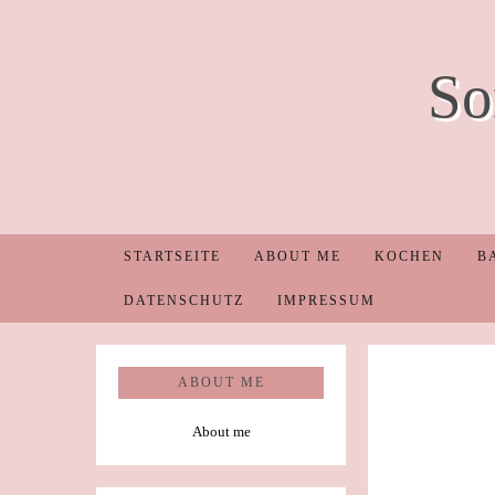
So
STARTSEITE
ABOUT ME
KOCHEN
B
DATENSCHUTZ
IMPRESSUM
ABOUT ME
About me