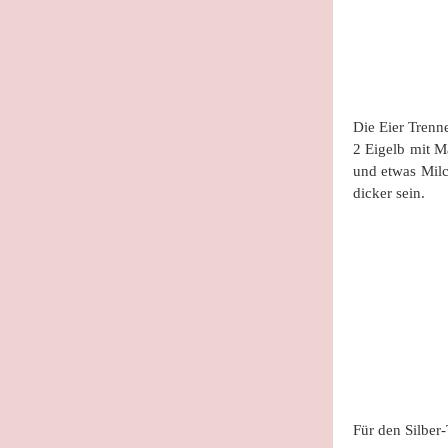
Die Eier Trenn
2 Eigelb mit M
und etwas Milc
dicker sein.
Für den Silber