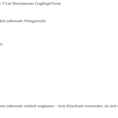
ine 17cm Durchmesser Guglhupf-Form
kör (alternativ Orangensaft)
er
er (alternativ einfach weglassen – kein Kirschsaft verwenden, da sich d