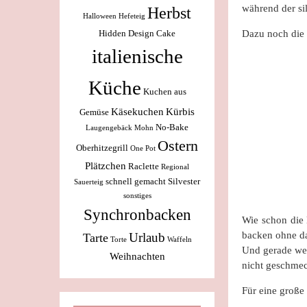
während der si
Herbst
Halloween
Hefeteig
Hidden Design Cake
Dazu noch die 
italienische
Küche
Kuchen aus
Käsekuchen
Kürbis
Gemüse
No-Bake
Laugengebäck
Mohn
Ostern
Oberhitzegrill
One Pot
Plätzchen
Raclette
Regional
schnell gemacht
Silvester
Sauerteig
sonstiges
Synchronbacken
Wie schon die 
backen ohne d
Urlaub
Tarte
Torte
Waffeln
Und gerade wen
Weihnachten
nicht geschmec
Für eine große