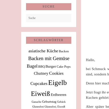
SUCHE
SCHLAGWÖRTER
asiatische Küche
Backen
Backen mit Gemüse
Hallo,
Bagel
Burger
BBQ
Cake Pops
bei Schmuck wü
Cookies
Chutney
sind, sondern 
Eigelb
Cupcakes
Denn hier mac
Eiweiß
Jetzt fragt ihr
Erdbeeren
Kuchen gehört
Geburtstag
Ganache
Gebäck
Aber später b
Glutenfrei
Glutenfrei; Eiweiß