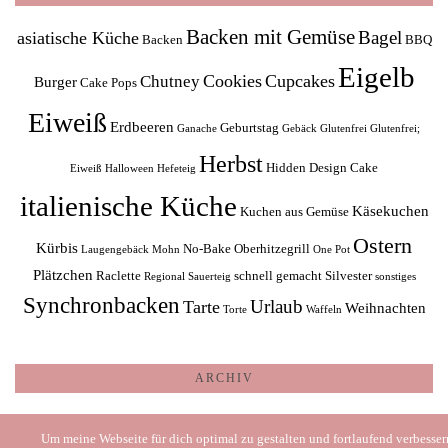
Backen mit Gemüse
Bagel
asiatische Küche
Backen
BBQ
Eigelb
Cookies
Cupcakes
Chutney
Burger
Cake Pops
Eiweiß
Erdbeeren
Geburtstag
Ganache
Gebäck
Glutenfrei
Glutenfrei;
Herbst
Hidden Design Cake
Eiweiß
Halloween
Hefeteig
italienische Küche
Käsekuchen
Kuchen aus Gemüse
Ostern
Kürbis
No-Bake
Oberhitzegrill
Laugengebäck
Mohn
One Pot
Plätzchen
Raclette
schnell gemacht
Silvester
Regional
Sauerteig
sonstiges
Synchronbacken
Urlaub
Tarte
Weihnachten
Torte
Waffeln
ARCHIV
Archiv
Um meine Webseite für dich optimal zu gestalten und fortlaufend verbesse