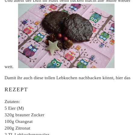
Und allein der Duft im Haus beim backen macht alle Mühe wieder
wett.
Damit ihr auch diese tollen Lebkuchen nachbacken könnt, hier das
REZEPT
Zutaten:
5 Eier (M)
320g brauner Zucker
100g Orangeat
200g Zitronat
2 TL Lebkuchengewürz