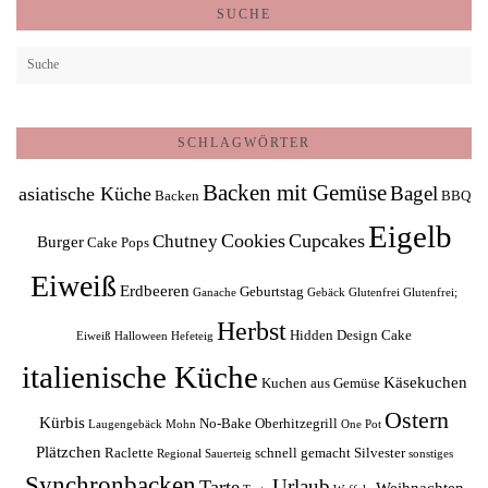
SUCHE
SCHLAGWÖRTER
Backen mit Gemüse
Bagel
asiatische Küche
Backen
BBQ
Eigelb
Cookies
Cupcakes
Chutney
Burger
Cake Pops
Eiweiß
Erdbeeren
Geburtstag
Ganache
Gebäck
Glutenfrei
Glutenfrei;
Herbst
Hidden Design Cake
Eiweiß
Halloween
Hefeteig
italienische Küche
Käsekuchen
Kuchen aus Gemüse
Ostern
Kürbis
No-Bake
Oberhitzegrill
Laugengebäck
Mohn
One Pot
Plätzchen
Raclette
schnell gemacht
Silvester
Regional
Sauerteig
sonstiges
Synchronbacken
Urlaub
Tarte
Weihnachten