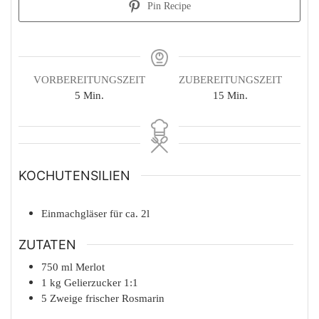
Pin Recipe
VORBEREITUNGSZEIT
ZUBEREITUNGSZEIT
Minuten
Minuten
5
Min.
15
Min.
KOCHUTENSILIEN
Einmachgläser für ca. 2l
ZUTATEN
750
ml
Merlot
1
kg
Gelierzucker 1:1
5
Zweige
frischer Rosmarin