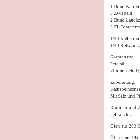
1 Bund Karott
3 Zwiebeln
2 Bund Lauchz
2 EL Tomaten
1/4 l Kalbsfon
1/4 l Rotwein z
Gremonata:
Petersilie
Zitronenschale,
Zubereitung:
Kalbsbeinsche
Mit Salz und P
Karotten und Z
gebraucht.
Ofen auf 200 G
Öl in einer Pf