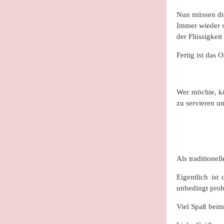
Nun müssen die
Immer wieder s
der Flüssigkei
Fertig ist das
Wer möchte, kö
zu servieren un
Als traditionell
Eigentlich ist
unbedingt prob
Viel Spaß bei