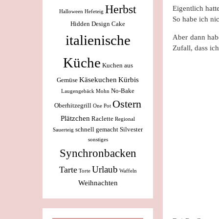
Herbst
Eigentlich hatt
Halloween
Hefeteig
So habe ich nic
Hidden Design Cake
italienische
Aber dann habe
Zufall, dass ic
Küche
Kuchen aus
Käsekuchen
Kürbis
Gemüse
No-Bake
Laugengebäck
Mohn
Ostern
Oberhitzegrill
One Pot
Plätzchen
Raclette
Regional
schnell gemacht
Silvester
Sauerteig
sonstiges
Synchronbacken
Urlaub
Tarte
Torte
Waffeln
Weihnachten