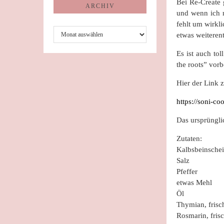
Bei Re-Create 
ARCHIV
und wenn ich m
fehlt um wirkl
Archiv
etwas weiteren
Es ist auch to
the roots” vorb
Hier der Link 
https://soni-c
Das ursprünglic
Zutaten:
Kalbsbeinsche
Salz
Pfeffer
etwas Mehl
Öl
Thymian, frisc
Rosmarin, fris