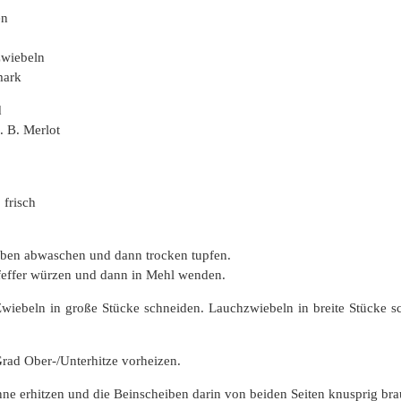
en
wiebeln
mark
d
. B. Merlot
 frisch
iben abwaschen und dann trocken tupfen.
feffer würzen und dann in Mehl wenden.
wiebeln in große Stücke schneiden. Lauchzwiebeln in breite Stücke sc
rad Ober-/Unterhitze vorheizen.
anne erhitzen und die Beinscheiben darin von beiden Seiten knusprig bra