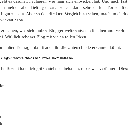
geht es darum zu schauen, wie man sich entwickelt hat. Und nach fast 
ir meinen alten Beitrag dazu ansehe – dann sehe ich klar Fortschri
ich gut zu sein. Aber so den direkten Vergleich zu sehen, macht mich do
twickelt habe.
ll zu sehen, wie sich andere Blogger weiterentwickelt haben und verfo
ei. Wirklich schöner Blog mit vielen tollen Ideen.
zum alten Beitrag – damit auch ihr die Unterschiede erkennen könnt.
ookingwithlove.de/ossobuco-alla-milanese/
he Rezept habe ich größtenteils beibehalten, nur etwas verfeinert. Dies
iben
h
ch