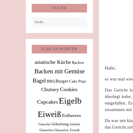
SUCHE
SCHLAGWÖRTER
asiatische Küche
Backen
Hallo,
Backen mit Gemüse
es war mal wied
Bagel
Burger
BBQ
Cake Pops
Cookies
Chutney
Das Gericht h
überlegt habe,
Eigelb
Cupcakes
eingefallen. E
zusammen mit e
Eiweiß
Erdbeeren
Da war mir kla
Geburtstag
Ganache
Gebäck
das Gericht zu
Glutenfrei
Glutenfrei; Eiweiß