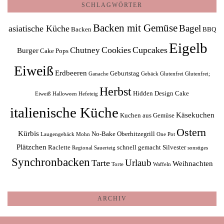
SCHLAGWÖRTER
Backen mit Gemüse
Bagel
asiatische Küche
Backen
BBQ
Eigelb
Cookies
Cupcakes
Chutney
Burger
Cake Pops
Eiweiß
Erdbeeren
Geburtstag
Ganache
Gebäck
Glutenfrei
Glutenfrei;
Herbst
Hidden Design Cake
Eiweiß
Halloween
Hefeteig
italienische Küche
Käsekuchen
Kuchen aus Gemüse
Ostern
Kürbis
No-Bake
Oberhitzegrill
Laugengebäck
Mohn
One Pot
Plätzchen
Raclette
schnell gemacht
Silvester
Regional
Sauerteig
sonstiges
Synchronbacken
Urlaub
Tarte
Weihnachten
Torte
Waffeln
ARCHIV
Archiv