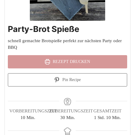
Party-Brot Spieße
schnell gemachte Brotspieße perfekt zur nächsten Party oder
BBQ
REZEPT DRUCKEN
Pin Recipe
VORBEREITUNGSZEIT
ZUBEREITUNGSZEIT
GESAMTZEIT
Minuten
Minuten
Stunde
Minuten
10
Min.
30
Min.
1
Std.
10
Min.