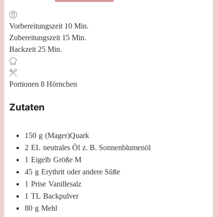
Minuten
Vorbereitungszeit
10
Min.
Minuten
Zubereitungszeit
15
Min.
Minuten
Backzeit
25
Min.
Portionen
8
Hörnchen
Zutaten
150
g
(Mager)Quark
2
EL
neutrales Öl
z. B. Sonnenblumenöl
1
Eigelb
Größe M
45
g
Erythrit
oder andere Süße
1
Prise
Vanillesalz
1
TL
Backpulver
80
g
Mehl