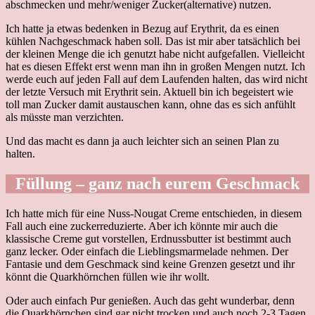
abschmecken und mehr/weniger Zucker(alternative) nutzen.
Ich hatte ja etwas bedenken in Bezug auf Erythrit, da es einen
kühlen Nachgeschmack haben soll. Das ist mir aber tatsächlich bei
der kleinen Menge die ich genutzt habe nicht aufgefallen. Vielleicht
hat es diesen Effekt erst wenn man ihn in großen Mengen nutzt. Ich
werde euch auf jeden Fall auf dem Laufenden halten, das wird nicht
der letzte Versuch mit Erythrit sein. Aktuell bin ich begeistert wie
toll man Zucker damit austauschen kann, ohne das es sich anfühlt
als müsste man verzichten.
Und das macht es dann ja auch leichter sich an seinen Plan zu
halten.
Füllung – ganz nach eurem Geschmack
Ich hatte mich für eine Nuss-Nougat Creme entschieden, in diesem
Fall auch eine zuckerreduzierte. Aber ich könnte mir auch die
klassische Creme gut vorstellen, Erdnussbutter ist bestimmt auch
ganz lecker. Oder einfach die Lieblingsmarmelade nehmen. Der
Fantasie und dem Geschmack sind keine Grenzen gesetzt und ihr
könnt die Quarkhörnchen füllen wie ihr wollt.
Oder auch einfach Pur genießen. Auch das geht wunderbar, denn
die Quarkhörnchen sind gar nicht trocken und auch noch 2-3 Tagen