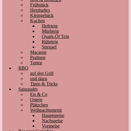
Frühstück
Herzhaftes
Kleingebäck
Kuchen
Hefeteig
Mürbteig
Quark-Öl Teig
Rührteig
Streusel
Macaron
Pralinen
Torten
BBQ
auf den Grill
und dazu
Tipps & Tricks
Saisonales
Eis & Co
Ostern
Plätzchen
Weihnachtsmenü
Hauptspeise
Nachspeise
Vorspeise