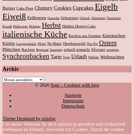
Eigelb
Cookies
Cupcakes
Chutney
Burger
Cake Pops
Eiweiß
Erdbeeren
Geburtstag
Ganache
Gebäck
Glutenfrei
Glutenfrei;
Herbst
Hidden Design Cake
Eiweiß
Halloween
Hefeteig
italienische Küche
Käsekuchen
Kuchen aus Gemüse
Ostern
Kürbis
No-Bake
Oberhitzegrill
Laugengebäck
Mohn
One Pot
Plätzchen
Raclette
schnell gemacht
Silvester
Regional
Sauerteig
sonstiges
Synchronbacken
Urlaub
Tarte
Weihnachten
Torte
Waffeln
Archiv
Archiv
© 2026
Soni – Cooking with love
Startseite
Impressum
Datenschutz
Theme Designed by
pipdig
Um meine Webseite für dich optimal zu gestalten und fortlaufend
verbessern zu können, verwende ich Cookies. Durch die weitere