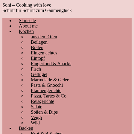
Soni – Cooking with love
Schritt für Schritt zum Gaumenglück
Startseite
About me
Kochen
aus dem Ofen
Beilagen
Braten
Eingemachtes
Eintopf
Fingerfood & Snacks
Fisch
Geflügel
Marmelade & Gelee
Pasta & Gnocchi
Pfannengerichte
Pizza, Tartes & Co
Reisgerichte
Salate
Soßen & Dips
Veggi
Wild
Backen
Brot & Brötchen