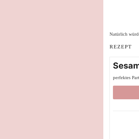
Natürlich würd
REZEPT
Sesam
perfektes Par