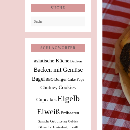
SUCHE
SCHLAGWÖRTER
asiatische Küche
Backen
Backen mit Gemüse
Bagel
Burger
BBQ
Cake Pops
Cookies
Chutney
Eigelb
Cupcakes
Eiweiß
Erdbeeren
Geburtstag
Ganache
Gebäck
Glutenfrei
Glutenfrei; Eiweiß