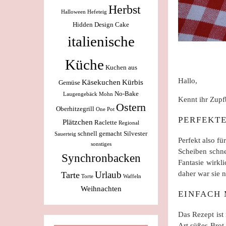
Herbst
Halloween
Hefeteig
Hidden Design Cake
italienische
Küche
Kuchen aus
Hallo,
Käsekuchen
Kürbis
Gemüse
No-Bake
Laugengebäck
Mohn
Kennt ihr Zupfb
Ostern
Oberhitzegrill
One Pot
PERFEKT
Plätzchen
Raclette
Regional
schnell gemacht
Silvester
Sauerteig
Perfekt also f
sonstiges
Scheiben schne
Synchronbacken
Fantasie wirkl
Urlaub
daher war sie n
Tarte
Torte
Waffeln
Weihnachten
EINFACH
Das Rezept ist
Art süßes Brot