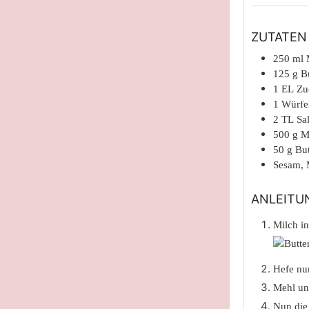
ZUTATEN
250
ml
125
g
B
1
EL
Zu
1
Würfe
2
TL
Sa
500
g
M
50
g
But
Sesam,
ANLEITU
Milch in
Hefe nun
Mehl un
Nun die 