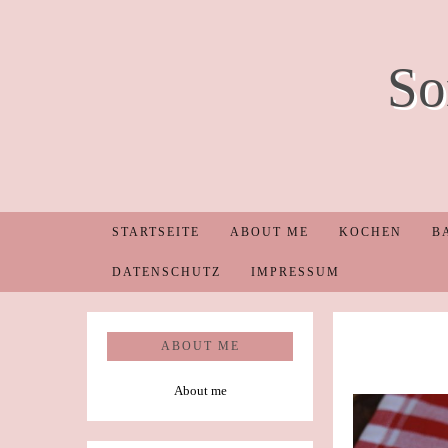
So
STARTSEITE
ABOUT ME
KOCHEN
B
DATENSCHUTZ
IMPRESSUM
ABOUT ME
About me