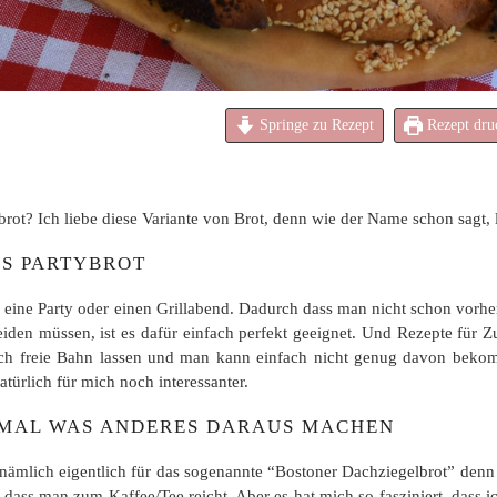
Springe zu Rezept
Rezept dru
rot? Ich liebe diese Variante von Brot, denn wie der Name schon sagt, 
ES PARTYBROT
ür eine Party oder einen Grillabend. Dadurch dass man nicht schon vorhe
iden müssen, ist es dafür einfach perfekt geeignet. Und Rezepte für Zu
ich freie Bahn lassen und man kann einfach nicht genug davon bekom
atürlich für mich noch interessanter.
 MAL WAS ANDERES DARAUS MACHEN
 nämlich eigentlich für das sogenannte “Bostoner Dachziegelbrot” denn e
, dass man zum Kaffee/Tee reicht. Aber es hat mich so fasziniert, dass 