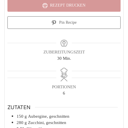
REZEPT DRUCKEN
Pin Recipe
ZUBEREITUNGSZEIT
Minuten
30
Min.
PORTIONEN
6
ZUTATEN
150
g
Aubergine, geschnitten
280
g
Zucchini, geschnitten