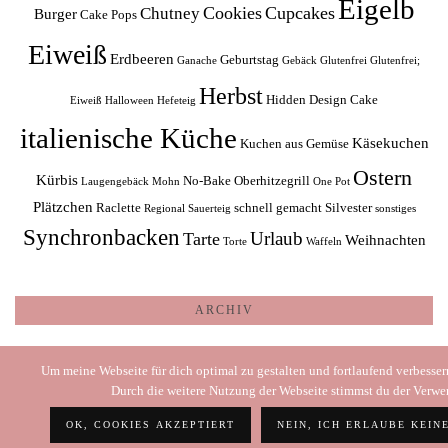
Eigelb
Cookies
Cupcakes
Chutney
Burger
Cake Pops
Eiweiß
Erdbeeren
Geburtstag
Ganache
Gebäck
Glutenfrei
Glutenfrei;
Herbst
Hidden Design Cake
Eiweiß
Halloween
Hefeteig
italienische Küche
Käsekuchen
Kuchen aus Gemüse
Ostern
Kürbis
No-Bake
Oberhitzegrill
Laugengebäck
Mohn
One Pot
Plätzchen
Raclette
schnell gemacht
Silvester
Regional
Sauerteig
sonstiges
Synchronbacken
Urlaub
Tarte
Weihnachten
Torte
Waffeln
ARCHIV
Archiv
Um meine Webseite für dich optimal zu gestalten und fortlaufend verbesse
Durch die weitere Nutzung der Webseite stimmst du der Verw
OK, COOKIES AKZEPTIERT
NEIN, ICH ERLAUBE KEIN
© 2026
SONI – COOKING WITH LOVE
STARTSEITE