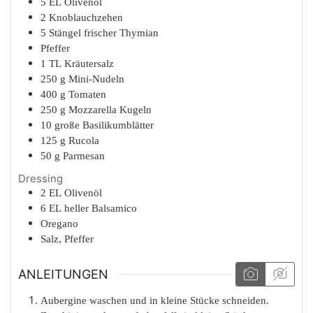
5
EL
Olivenöl
2
Knoblauchzehen
5
Stängel
frischer Thymian
Pfeffer
1
TL
Kräutersalz
250
g
Mini-Nudeln
400
g
Tomaten
250
g
Mozzarella Kugeln
10
große
Basilikumblätter
125
g
Rucola
50
g
Parmesan
Dressing
2
EL
Olivenöl
6
EL
heller Balsamico
Oregano
Salz, Pfeffer
ANLEITUNGEN
Aubergine waschen und in kleine Stücke schneiden.