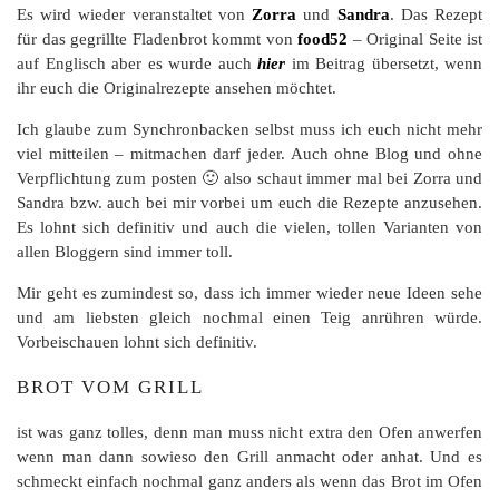
Es wird wieder veranstaltet von
Zorra
und
Sandra
. Das Rezept
für das gegrillte Fladenbrot kommt von
food52
– Original Seite ist
auf Englisch aber es wurde auch
hier
im Beitrag übersetzt, wenn
ihr euch die Originalrezepte ansehen möchtet.
Ich glaube zum Synchronbacken selbst muss ich euch nicht mehr
viel mitteilen – mitmachen darf jeder. Auch ohne Blog und ohne
Verpflichtung zum posten 🙂 also schaut immer mal bei Zorra und
Sandra bzw. auch bei mir vorbei um euch die Rezepte anzusehen.
Es lohnt sich definitiv und auch die vielen, tollen Varianten von
allen Bloggern sind immer toll.
Mir geht es zumindest so, dass ich immer wieder neue Ideen sehe
und am liebsten gleich nochmal einen Teig anrühren würde.
Vorbeischauen lohnt sich definitiv.
BROT VOM GRILL
ist was ganz tolles, denn man muss nicht extra den Ofen anwerfen
wenn man dann sowieso den Grill anmacht oder anhat. Und es
schmeckt einfach nochmal ganz anders als wenn das Brot im Ofen