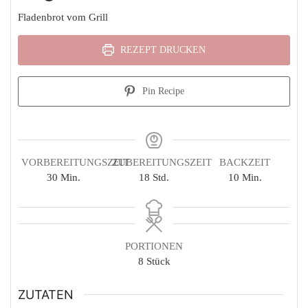
Fladenbrot vom Grill
REZEPT DRUCKEN
Pin Recipe
VORBEREITUNGSZEIT
ZUBEREITUNGSZEIT
BACKZEIT
Minuten
Stunden
Minuten
30
Min.
18
Std.
10
Min.
PORTIONEN
8
Stück
ZUTATEN