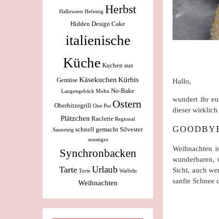
Herbst
Halloween
Hefeteig
Hidden Design Cake
italienische
Küche
Kuchen aus
Käsekuchen
Kürbis
Gemüse
Hallo,
No-Bake
Laugengebäck
Mohn
wundert ihr eu
Ostern
Oberhitzegrill
One Pot
dieser wirklich
Plätzchen
Raclette
Regional
GOODBY
schnell gemacht
Silvester
Sauerteig
sonstiges
Weihnachten is
Synchronbacken
wunderbaren, 
Urlaub
Tarte
Sicht, auch we
Torte
Waffeln
sanfte Schnee 
Weihnachten