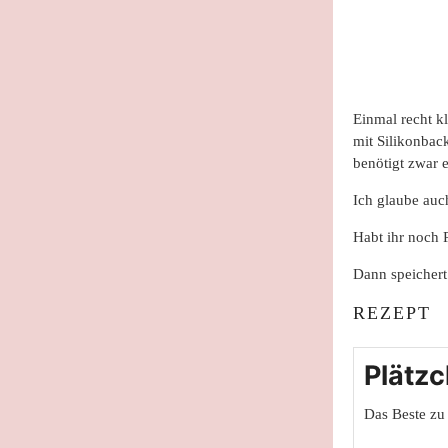
Einmal recht kl
mit Silikonbac
benötigt zwar e
Ich glaube auc
Habt ihr noch 
Dann speichert
REZEPT
Plätz
Das Beste zu