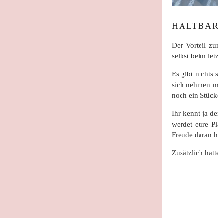
HALTBAR
Der Vorteil zu
selbst beim le
Es gibt nichts 
sich nehmen mu
noch ein Stüc
Ihr kennt ja d
werdet eure Pl
Freude daran h
Zusätzlich hat