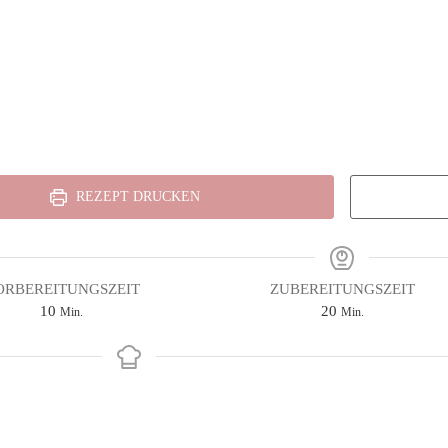
REZEPT DRUCKEN
ORBEREITUNGSZEIT
ZUBEREITUNGSZEIT
Minuten
Minuten
10
20
Min.
Min.