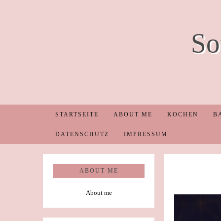
So
STARTSEITE
ABOUT ME
KOCHEN
B
DATENSCHUTZ
IMPRESSUM
ABOUT ME
About me