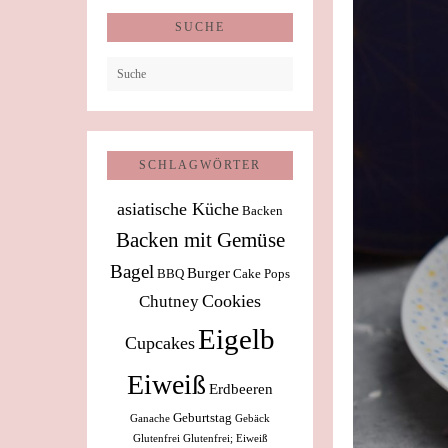
SUCHE
SCHLAGWÖRTER
asiatische Küche
Backen
Backen mit Gemüse
Bagel
Burger
BBQ
Cake Pops
Cookies
Chutney
Eigelb
Cupcakes
Eiweiß
Erdbeeren
Geburtstag
Ganache
Gebäck
Glutenfrei
Glutenfrei; Eiweiß