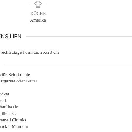
KÜCHE
Amerika
NSILIEN
e rechteckige Form ca. 25x20 cm
eiße Schokolade
argarine
oder Butter
ucker
ehl
Vanillesalz
nillepaste
ramell Chunks
hackte Mandeln