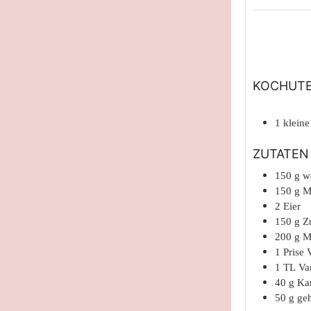
KOCHUTE
1 klein
ZUTATEN
150
g
w
150
g
M
2
Eier
150
g
Z
200
g
M
1
Prise
1
TL
Va
40
g
Ka
50
g
ge