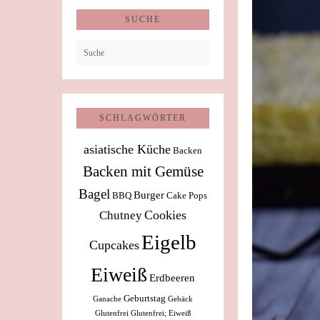
SUCHE
SCHLAGWÖRTER
asiatische Küche
Backen
Backen mit Gemüse
Bagel
Burger
BBQ
Cake Pops
Cookies
Chutney
Eigelb
Cupcakes
Eiweiß
Erdbeeren
Geburtstag
Ganache
Gebäck
Glutenfrei
Glutenfrei; Eiweiß