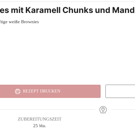
ies mit Karamell Chunks und Mand
ftige weiße Brownies
REZEPT DRUCKEN
ZUBEREITUNGSZEIT
Minuten
25
Min.