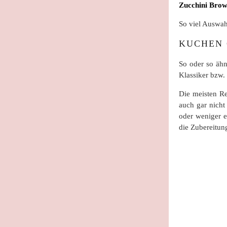
Zucchini Brow
So viel Auswah
KUCHEN 
So oder so ähn
Klassiker bzw.
Die meisten Re
auch gar nicht
oder weniger e
die Zubereitun