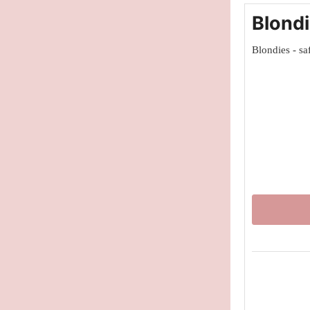
Blond
Blondies - sa