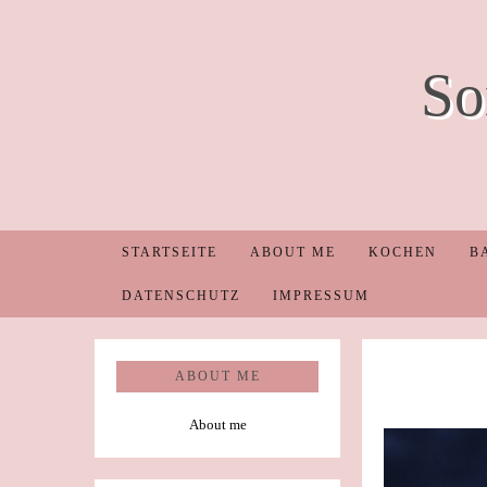
So
STARTSEITE
ABOUT ME
KOCHEN
B
DATENSCHUTZ
IMPRESSUM
ABOUT ME
About me