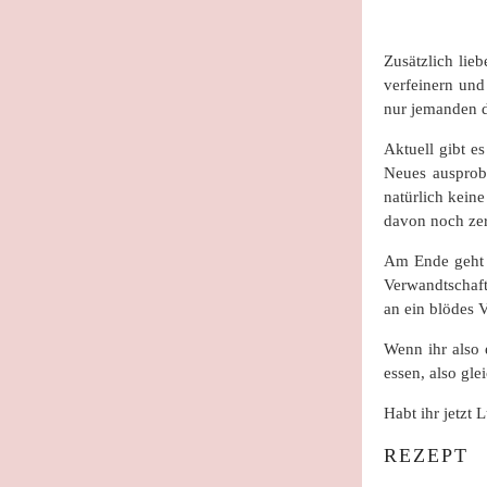
Zusätzlich li
verfeinern und
nur jemanden d
Aktuell gibt e
Neues ausprobi
natürlich kein
davon noch zer
Am Ende geht e
Verwandtschaft
an ein blödes 
Wenn ihr also 
essen, also gle
Habt ihr jetzt
REZEPT