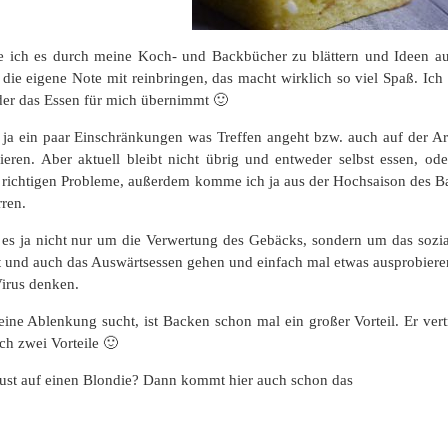
ebe ich es durch meine Koch- und Backbücher zu blättern und Ideen
 die eigene Note mit reinbringen, das macht wirklich so viel Spaß. Ic
er das Essen für mich übernimmt 🙂
s ja ein paar Einschränkungen was Treffen angeht bzw. auch auf der A
eren. Aber aktuell bleibt nicht übrig und entweder selbst essen, ode
e richtigen Probleme, außerdem komme ich ja aus der Hochsaison des B
ren.
s ja nicht nur um die Verwertung des Gebäcks, sondern um das sozia
 und auch das Auswärtsessen gehen und einfach mal etwas ausprobieren
Virus denken.
eine Ablenkung sucht, ist Backen schon mal ein großer Vorteil. Er ver
ich zwei Vorteile 🙂
 Lust auf einen Blondie? Dann kommt hier auch schon das