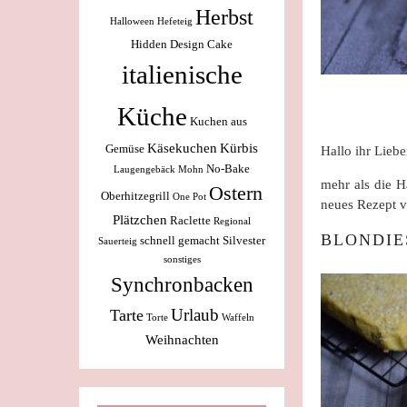
Herbst
Halloween
Hefeteig
Hidden Design Cake
italienische
Küche
Kuchen aus
Käsekuchen
Kürbis
Gemüse
Hallo ihr Liebe
No-Bake
Laugengebäck
Mohn
mehr als die H
Ostern
Oberhitzegrill
One Pot
neues Rezept v
Plätzchen
Raclette
Regional
BLONDIE
schnell gemacht
Silvester
Sauerteig
sonstiges
Synchronbacken
Urlaub
Tarte
Torte
Waffeln
Weihnachten