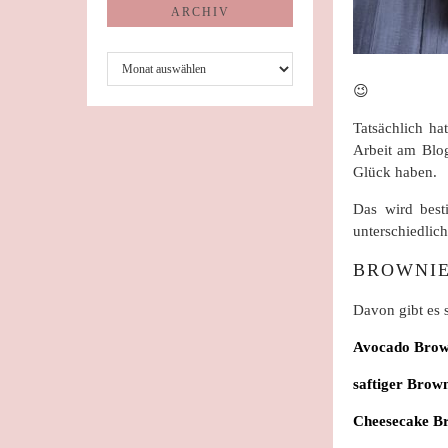
ARCHIV
Archiv
😉
Tatsächlich ha
Arbeit am Blog
Glück haben.
Das wird best
unterschiedlic
BROWNI
Davon gibt es 
Avocado Brow
saftiger Brow
Cheesecake Br