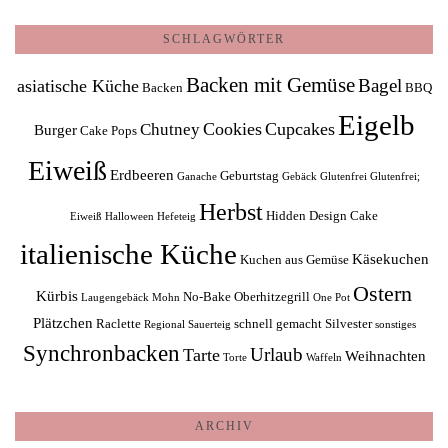
SCHLAGWÖRTER
Backen mit Gemüse
Bagel
asiatische Küche
Backen
BBQ
Eigelb
Cookies
Cupcakes
Chutney
Burger
Cake Pops
Eiweiß
Erdbeeren
Geburtstag
Ganache
Gebäck
Glutenfrei
Glutenfrei;
Herbst
Hidden Design Cake
Eiweiß
Halloween
Hefeteig
italienische Küche
Käsekuchen
Kuchen aus Gemüse
Ostern
Kürbis
No-Bake
Oberhitzegrill
Laugengebäck
Mohn
One Pot
Plätzchen
Raclette
schnell gemacht
Silvester
Regional
Sauerteig
sonstiges
Synchronbacken
Urlaub
Tarte
Weihnachten
Torte
Waffeln
ARCHIV