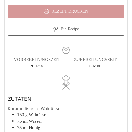
REZEPT DRUCKEN
Pin Recipe
VORBEREITUNGSZEIT
ZUBEREITUNGSZEIT
Minuten
Minuten
20
Min.
6
Min.
ZUTATEN
Karamellisierte Walnüsse
150
g
Walnüsse
75
ml
Wasser
75
ml
Honig