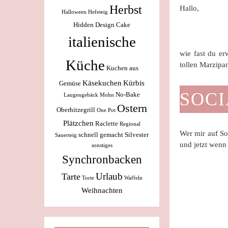
Herbst
Hallo,
Halloween
Hefeteig
Hidden Design Cake
italienische
wie fast du er
Küche
tollen Marzip
Kuchen aus
Käsekuchen
Kürbis
Gemüse
SOCI
No-Bake
Laugengebäck
Mohn
Ostern
Oberhitzegrill
One Pot
Plätzchen
Raclette
Regional
Wer mir auf So
schnell gemacht
Silvester
Sauerteig
und jetzt wenn 
sonstiges
Synchronbacken
Urlaub
Tarte
Torte
Waffeln
Weihnachten