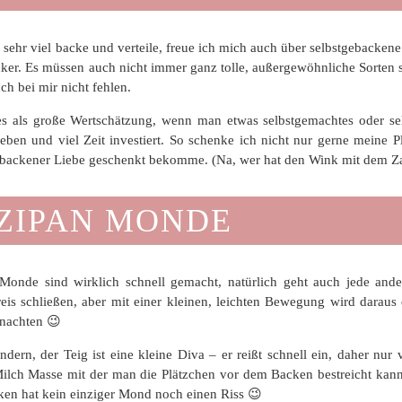
sehr viel backe und verteile, freue ich mich auch über selbstgeback
ker. Es müssen auch nicht immer ganz tolle, außergewöhnliche Sorten s
ch bei mir nicht fehlen.
es als große Wertschätzung, wenn man etwas selbstgemachtes oder s
ben und viel Zeit investiert. So schenke ich nicht nur gerne meine 
backener Liebe geschenkt bekomme. (Na, wer hat den Wink mit dem Za
ZIPAN MONDE
Monde sind wirklich schnell gemacht, natürlich geht auch jede ande
eis schließen, aber mit einer kleinen, leichten Bewegung wird dara
hnachten 😉
dern, der Teig ist eine kleine Diva – er reißt schnell ein, daher nur
ilch Masse mit der man die Plätzchen vor dem Backen bestreicht kann 
en hat kein einziger Mond noch einen Riss 😉