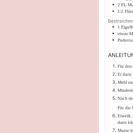
2
EL
Mi
1/2
Fläs
Bestreiche
1
Eigelb
etwas
M
Puderzu
ANLEITU
Für den
Ei dazu
Mehl un
Mindest
Nach d
Für die
Eiweiß,
dann kle
Masse in