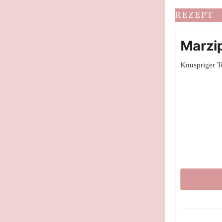
REZEPT
Marzi
Knuspriger Te