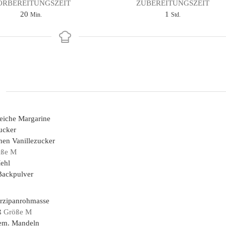
ORBEREITUNGSZEIT
ZUBEREITUNGSZEIT
Minuten
Stunde
20
1
Min.
Std.
eiche Margarine
ucker
hen
Vanillezucker
öße M
ehl
Backpulver
rzipanrohmasse
ß
Größe M
em. Mandeln