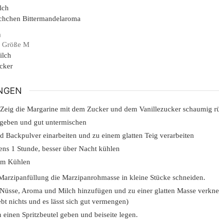
lch
chchen
Bittermandelaroma
n
Größe M
ilch
cker
NGEN
 Zeig die Margarine mit dem Zucker und dem Vanillezucker schaumig r
 geben und gut untermischen
d Backpulver einarbeiten und zu einem glatten Teig verarbeiten
ens 1 Stunde, besser über Nacht kühlen
em Kühlen
 Marzipanfüllung die Marzipanrohmasse in kleine Stücke schneiden.
 Nüsse, Aroma und Milch hinzufügen und zu einer glatten Masse verkn
bt nichts und es lässt sich gut vermengen)
 einen Spritzbeutel geben und beiseite legen.