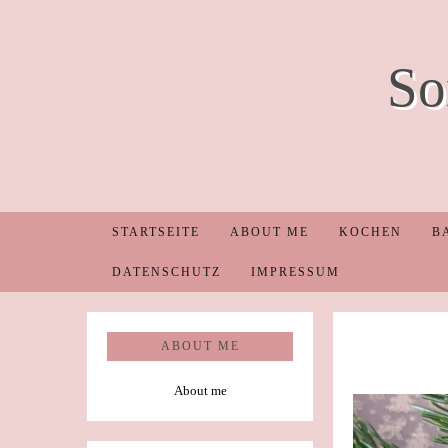
So
STARTSEITE
ABOUT ME
KOCHEN
B
DATENSCHUTZ
IMPRESSUM
ABOUT ME
About me