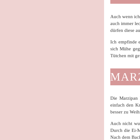
Auch wenn ich 
auch immer lec
dürfen diese au
Ich empfinde 
sich Mühe gege
Tütchen mit ge
MAR
Die Marzipan 
einfach den Kr
besser zu Wei
Auch nicht wun
Durch die Ei-M
Nach dem Back