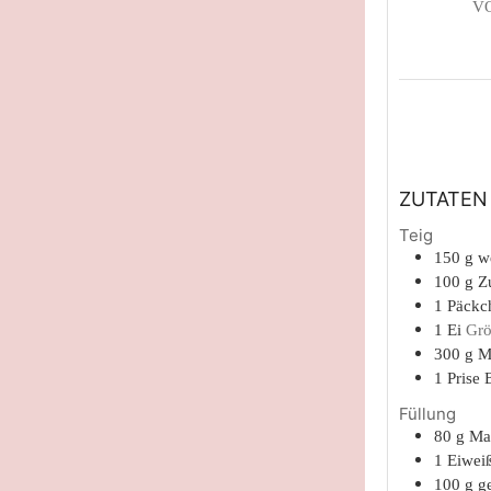
V
ZUTATEN
Teig
150
g
w
100
g
Z
1
Päckc
1
Ei
Gr
300
g
M
1
Prise
Füllung
80
g
Ma
1
Eiwei
100
g
g