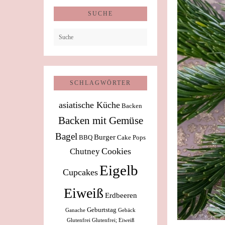
SUCHE
SCHLAGWÖRTER
asiatische Küche
Backen
Backen mit Gemüse
Bagel
Burger
BBQ
Cake Pops
Cookies
Chutney
Eigelb
Cupcakes
Eiweiß
Erdbeeren
Geburtstag
Ganache
Gebäck
Glutenfrei
Glutenfrei; Eiweiß