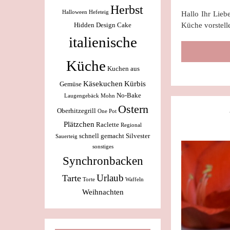
Herbst
Halloween
Hefeteig
Hallo Ihr Lieb
Küche vorstell
Hidden Design Cake
italienische
Küche
Kuchen aus
Käsekuchen
Kürbis
Gemüse
No-Bake
Laugengebäck
Mohn
Ostern
Oberhitzegrill
One Pot
Plätzchen
Raclette
Regional
schnell gemacht
Silvester
Sauerteig
sonstiges
Synchronbacken
Urlaub
Tarte
Torte
Waffeln
Weihnachten