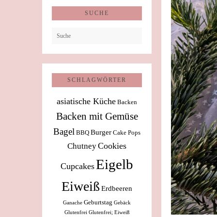
SUCHE
SCHLAGWÖRTER
asiatische Küche
Backen
Backen mit Gemüse
Bagel
Burger
BBQ
Cake Pops
Cookies
Chutney
Eigelb
Cupcakes
Eiweiß
Erdbeeren
Geburtstag
Ganache
Gebäck
Glutenfrei
Glutenfrei; Eiweiß