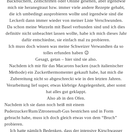
Backbüchern, Zeitschriften oder Online gesehen, aber irgendwie
mich nie heranegtraut bzw. immer viele andere Rezepte gehabt,
die ich umbedingt ausprobieren wollte und irgendwie sind die
Leckerli dann immer wieder von meiner Liste Verschwunden.
Da schon meine Wurzeln mit Basel verbunden sind und ich dies
definitiv nicht unbeachtet lassen wollte, habe ich mich dieses Jahr
dafür entschiedne, sie einfach mal zu probieren.
Ich muss doch wissen was meine Schweizer Verwandten da so
tolles erfunden haben 😉
Gesagt, getan – hier sind sie also.
Nachdem ich mir für das Macarons backen (nach italienischer
Methode) ein Zuckerthermomenter gekauft habe, hat mich die
Zubereitung nicht so abgeschreckt wie in den letzten Jahren.
Verarbeitung lief super, etwas klebrige Angelegenheit, aber sonst
hat alles gut geklappt.
Also ab in den Ofen.
Nachdem ich sie dann noch heiß mit einem
Puderzucker/Rum/Zitronensaft-Gus bestrichen und in Form
gebracht habe, muss ich doch gleich etwas von dem “Bruch”
probieren.
Ich hatte nämlich Bedenken, dass der intensive Kirschwasser