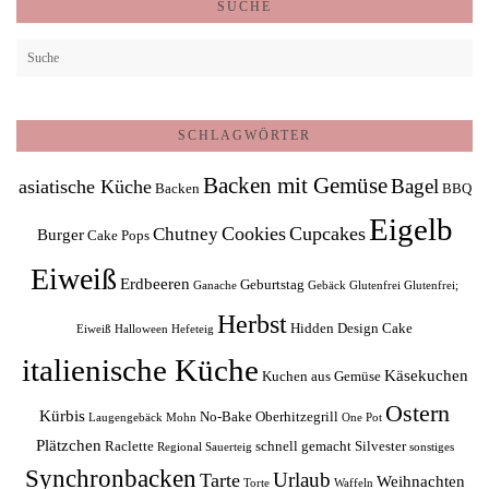
SUCHE
SCHLAGWÖRTER
Backen mit Gemüse
Bagel
asiatische Küche
Backen
BBQ
Eigelb
Cookies
Cupcakes
Chutney
Burger
Cake Pops
Eiweiß
Erdbeeren
Geburtstag
Ganache
Gebäck
Glutenfrei
Glutenfrei;
Herbst
Hidden Design Cake
Eiweiß
Halloween
Hefeteig
italienische Küche
Käsekuchen
Kuchen aus Gemüse
Ostern
Kürbis
No-Bake
Oberhitzegrill
Laugengebäck
Mohn
One Pot
Plätzchen
Raclette
schnell gemacht
Silvester
Regional
Sauerteig
sonstiges
Synchronbacken
Urlaub
Tarte
Weihnachten
Torte
Waffeln