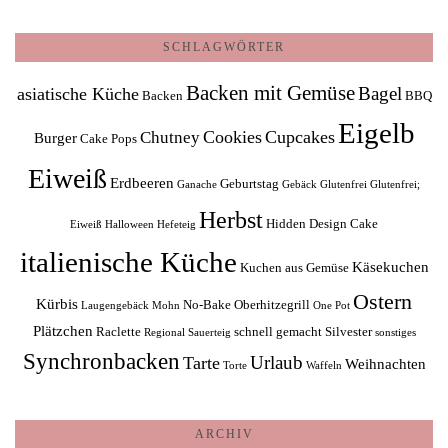
SCHLAGWÖRTER
Backen mit Gemüse
Bagel
asiatische Küche
Backen
BBQ
Eigelb
Cookies
Cupcakes
Chutney
Burger
Cake Pops
Eiweiß
Erdbeeren
Geburtstag
Ganache
Gebäck
Glutenfrei
Glutenfrei;
Herbst
Hidden Design Cake
Eiweiß
Halloween
Hefeteig
italienische Küche
Käsekuchen
Kuchen aus Gemüse
Ostern
Kürbis
No-Bake
Oberhitzegrill
Laugengebäck
Mohn
One Pot
Plätzchen
Raclette
schnell gemacht
Silvester
Regional
Sauerteig
sonstiges
Synchronbacken
Urlaub
Tarte
Weihnachten
Torte
Waffeln
ARCHIV