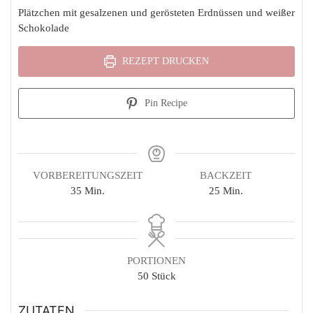
Plätzchen mit gesalzenen und gerösteten Erdnüssen und weißer
Schokolade
REZEPT DRUCKEN
Pin Recipe
VORBEREITUNGSZEIT
BACKZEIT
Minuten
Minuten
35
Min.
25
Min.
PORTIONEN
50
Stück
ZUTATEN