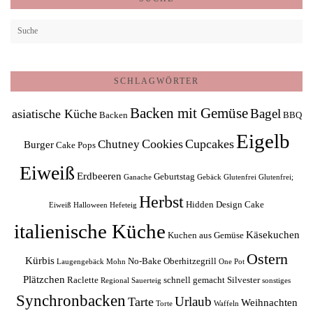
SCHLAGWÖRTER
Backen mit Gemüse
Bagel
asiatische Küche
Backen
BBQ
Eigelb
Cookies
Cupcakes
Chutney
Burger
Cake Pops
Eiweiß
Erdbeeren
Geburtstag
Ganache
Gebäck
Glutenfrei
Glutenfrei;
Herbst
Hidden Design Cake
Eiweiß
Halloween
Hefeteig
italienische Küche
Käsekuchen
Kuchen aus Gemüse
Ostern
Kürbis
No-Bake
Oberhitzegrill
Laugengebäck
Mohn
One Pot
Plätzchen
Raclette
schnell gemacht
Silvester
Regional
Sauerteig
sonstiges
Synchronbacken
Urlaub
Tarte
Weihnachten
Torte
Waffeln