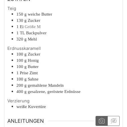
Teig
150
g
weiche Butter
130
g
Zucker
1
Ei
Größe M
1
TL
Backpulver
320
g
Mehl
Erdnusskaramell
100
g
Zucker
100
g
Honig
100
g
Butter
1
Prise
Zimt
100
g
Sahne
200
g
gemahlene Mandeln
400
g
gesalzene, geröstete Erdnüsse
Verzierung
weiße Kuvertüre
ANLEITUNGEN