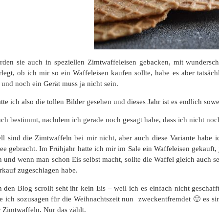
erden sie auch in speziellen Zimtwaffeleisen gebacken, mit wundersch
egt, ob ich mir so ein Waffeleisen kaufen sollte, habe es aber tatsäch
 und noch ein Gerät muss ja nicht sein.
atte ich also die tollen Bilder gesehen und dieses Jahr ist es endlich sow
euch bestimmt, nachdem ich gerade noch gesagt habe, dass ich nicht noc
ell sind die Zimtwaffeln bei mir nicht, aber auch diese Variante hab
ee gebracht. Im Frühjahr hatte ich mir im Sale ein Waffeleisen gekauft
 und wenn man schon Eis selbst macht, sollte die Waffel gleich auch se
rkauf zugeschlagen habe.
den Blog scrollt seht ihr kein Eis – weil ich es einfach nicht geschaf
e ich sozusagen für die Weihnachtszeit nun zweckentfremdet 🙂 es sind
r Zimtwaffeln. Nur das zählt.