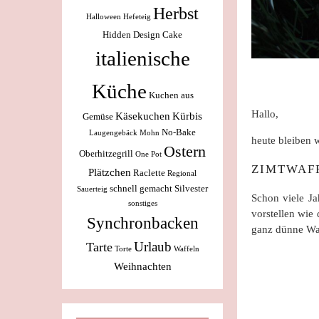
Herbst
Halloween
Hefeteig
Hidden Design Cake
italienische
Küche
Kuchen aus
Hallo,
Käsekuchen
Kürbis
Gemüse
No-Bake
Laugengebäck
Mohn
heute bleiben 
Ostern
Oberhitzegrill
One Pot
ZIMTWAF
Plätzchen
Raclette
Regional
schnell gemacht
Silvester
Sauerteig
Schon viele Ja
sonstiges
vorstellen wie
Synchronbacken
ganz dünne Waf
Urlaub
Tarte
Torte
Waffeln
Weihnachten