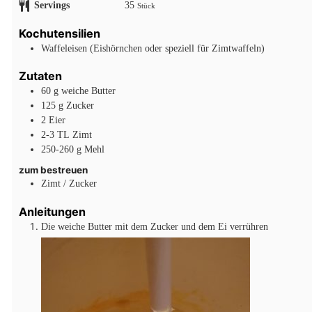
Servings
35
Stück
Kochutensilien
Waffeleisen (Eishörnchen oder speziell für Zimtwaffeln)
Zutaten
60
g
weiche Butter
125
g
Zucker
2
Eier
2-3
TL
Zimt
250-260
g
Mehl
zum bestreuen
Zimt / Zucker
Anleitungen
Die weiche Butter mit dem Zucker und dem Ei verrühren