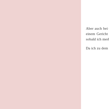
Aber auch bei 
einem Gericht
sobald ich mer
Da ich zu dem t