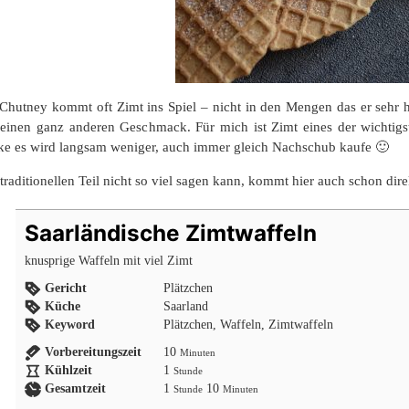
Chutney kommt oft Zimt ins Spiel – nicht in den Mengen das er sehr h
 einen ganz anderen Geschmack. Für mich ist Zimt eines der wichti
ke es wird langsam weniger, auch immer gleich Nachschub kaufe 🙂
raditionellen Teil nicht so viel sagen kann, kommt hier auch schon dir
Saarländische Zimtwaffeln
knusprige Waffeln mit viel Zimt
Gericht
Plätzchen
Küche
Saarland
Keyword
Plätzchen, Waffeln, Zimtwaffeln
Minuten
Vorbereitungszeit
10
Minuten
Stunde
Kühlzeit
1
Stunde
Stunde
Minuten
Gesamtzeit
1
10
Stunde
Minuten