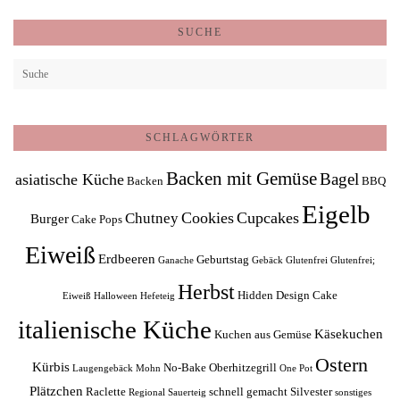
SUCHE
SCHLAGWÖRTER
Backen mit Gemüse
Bagel
asiatische Küche
Backen
BBQ
Eigelb
Cookies
Cupcakes
Chutney
Burger
Cake Pops
Eiweiß
Erdbeeren
Geburtstag
Ganache
Gebäck
Glutenfrei
Glutenfrei;
Herbst
Hidden Design Cake
Eiweiß
Halloween
Hefeteig
italienische Küche
Käsekuchen
Kuchen aus Gemüse
Ostern
Kürbis
No-Bake
Oberhitzegrill
Laugengebäck
Mohn
One Pot
Plätzchen
Raclette
schnell gemacht
Silvester
Regional
Sauerteig
sonstiges