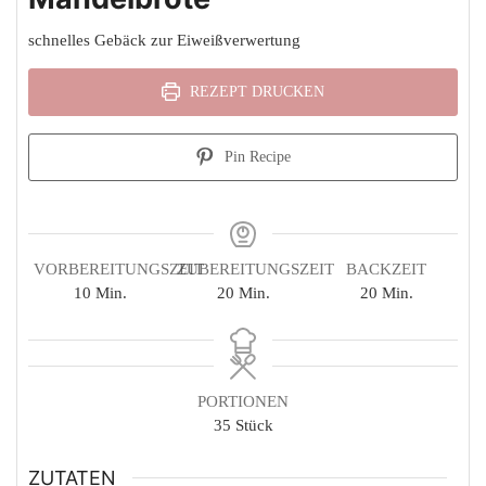
schnelles Gebäck zur Eiweißverwertung
REZEPT DRUCKEN
Pin Recipe
VORBEREITUNGSZEIT
ZUBEREITUNGSZEIT
BACKZEIT
Minuten
Minuten
Minuten
10
Min.
20
Min.
20
Min.
PORTIONEN
35
Stück
ZUTATEN